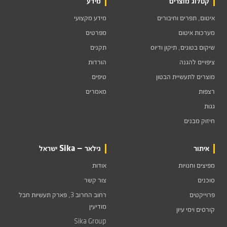
קטלוג מוצרים
מידע
איטום, תפרים וחיבורים
מידע מקצועי
מערכות איטום
מפרטים
שיקום בטונים, תיקון ודיוס
תקנים
ציפויים להגנה
הורדות
מוצרים לתעשיית הבטון
טיפים
רצפות
מאמרים
גגות
חיזוק מבנים
איתור
גילאר — Sika ישראל
מפיצים וחנויות
אודות
סוכנים
צור קשר
פרוייקטים
רחוב החרוב 3, פארק תעשיות חבל
מודיעין
קורסים וימי עיון
Sika Group