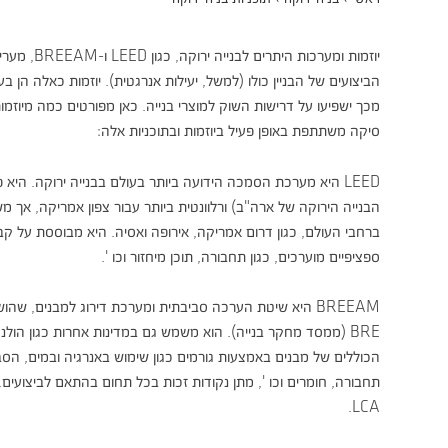
יוזמות ומערכות היתרים לבנייה ירוקה, כגון LEED ו-BREEAM, מעריכות את הביצועים של חומרי בניין ואת
הביצועים של הבניין כולו (למשל, יעילות אנרגטית). יוזמות כאלה הן ב
מכך ישפיעו על דרישות השוק למוצרי בנייה. כאן מפורטים כמה מיוזמות 
סיקה משתתפת באופן פעיל ביוזמות ובתוכניות אלה:
LEED היא מערכת הסמכה הידועה ביותר בעולם בבנייה ירוקה. היא פותחה בשנת 2000 על ידי USGBC (מועצת
הבנייה הירוקה של ארה"ב) ורלוונטית ביותר עבור צפון אמריקה, אך 
ברחבי העולם, כגון דרום אמריקה, אירופה ואסיה. היא מבוססת על קב
ספציפיים מוערכים, כגון תחבורה, תוכן מיחזור וכו '.
BREEAM היא שיטת הערכה סביבתית ומערכת דירוג למבנים, שהושקה בשנת 1990 על ידי הארגון הבריטי
BRE (ממסד מחקר בנייה). הוא משמש גם במדינות אחרות כגון הולנד וספרד. BREEAM מעריכה את הביצועים
הכוללים של מבנים באמצעות גורמים כגון שימוש באנרגיה ובמים, הסביב
תחבורה, חומרים וכו ', מתן נקודות זכות בכל תחום בהתאם לביצוע
LCA.