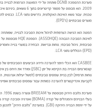
מערכת ההסמכה DGNB פותחה על ידי המועצה הגרמנית לבנייה בת קיימא (DGNB) וממשלת גרמניה בשנת
2009. הוא מבוסס על מספר קריטריונים בתוך 6 נושאים, ביניהם איכות אקולוגית, איכות חסכונית ואיכות
טכנית. עבור נושא האיכות האקולוגית, נדרשים נתוני LCA. כבסיס לתקשורת נתונים, נעשה שימוש בהצהרות
מוצרים סביבתיים (EPD's).
המטה הוא הגישה הצרפתית לניהול איכות הסביבה לבנייה, שפותחה בשנת 1994 ונשלטת על ידי
לאיכות הסביבה הגבוהה (ASSOHQE). הסמכת HQE מבוססת על 14 אזורי יעד המקובצים ב-4 נושאים: בנייה
סביבתית, ניהול סביבתי, נוחות ובריאות. הבחירה במוצרי בנייה וחומ
(EPD) הכוללים נתוני LCA.
CASBEE הוא הכלי היפני להערכה ודירוג הביצועים הסביבתיים של מבנים. הוא נוצר בשנת 2001 על ידי
קונסורציום הבנייה בת הקיימא של יפן (JSBC) ומודד את היחס בין איכות וביצועים סביבתיים של בניית (למשל,
נוחות תרמית) לבין בניית עומסים סביבתיים (למשל יעילות אנרגטית, התחממו
לקביעת אינדיקטורים להערכה כמותית עבור עומסים סביבתיים אופייניים
מערכת גלובס הירוק מבוססת על BREEAM ונוצרה בשנת 1996. הוא משמש בקנדה, המופעל על ידי איגוד
בעלי הבניינים והמנהלים של קנדה (BOMA) ואנרגיה וסביבה קנדה בע"מ (ECD), ובארה"ב, שם הוא מופעל
על ידי יוזמת הבנייה הירוקה (GBI). במערכת "גלובס הירוק" לתכנון מבנים חדשים ניתן נקודות בסעיף