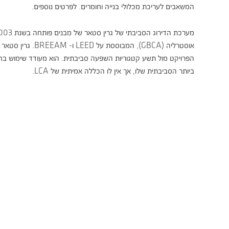
המשאבים לעריכת מכלולי בנייה וחומרים. לפרטים נוספים.
מערכת הדירוג הסביבתי של גרין סטאר של מבנים פותחה בשנת 2003 על ידי מועצת הבנייה הירוקה של
אוסטרליה (GBCA), המבוססת על LEED ו- BREEAM. גרין סטאר מעריכה את הביצועים הסביבתיים של
הפרויקט מול תשע קטגוריות השפעה סביבתית. הוא מעודד שימוש ב
ביותר הסביבתית שלו, אך אין לו הכללה אמיתית של LCA.