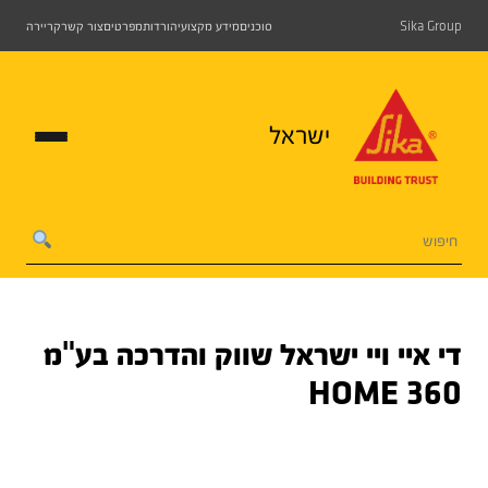
Sika Group
סוכנים
מידע מקצועי
הורדות
מפרטים
צור קשר
קריירה
ישראל
די איי ויי ישראל שווק והדרכה בע"מ
HOME 360