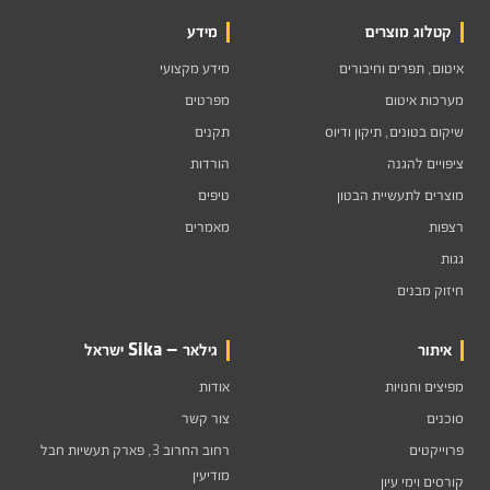
קטלוג מוצרים
מידע
איטום, תפרים וחיבורים
מידע מקצועי
מערכות איטום
מפרטים
שיקום בטונים, תיקון ודיוס
תקנים
ציפויים להגנה
הורדות
מוצרים לתעשיית הבטון
טיפים
רצפות
מאמרים
גגות
חיזוק מבנים
איתור
גילאר — Sika ישראל
מפיצים וחנויות
אודות
סוכנים
צור קשר
פרוייקטים
רחוב החרוב 3, פארק תעשיות חבל
מודיעין
קורסים וימי עיון