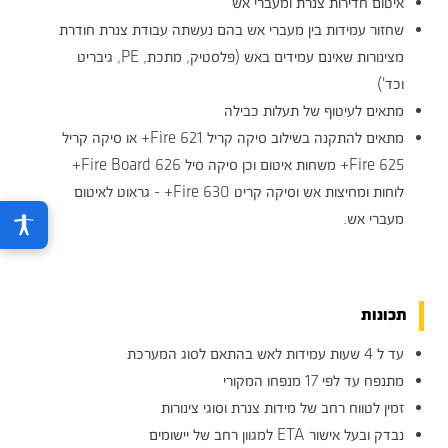
איטום חדירות צנרת ומעברי אש
שחזור עמידות בין מעברי אש בהם נעשתה עבודת צנרת חודרת
מצינורות שאינם עמידים באש (פלסטיק, מתכת, PE, גיבריט
וכד')
מתאים לעיטוף של תעלות כבילה
מתאים להתקנה בשילוב סיקה קריל 621 Fire+ או סיקה קריל
625 Fire+ משחות איטום וכן סיקה סיל 626 Fire Board+
לוחות ומחיצות אש וסיקה קריט 630 Fire+ - גראוט לאיטום
מעברי אש.
תכונות
עד ל 4 שעות עמידות לאש בהתאם לסוג המערכת
מתנפח עד לפי 17 מנפחו המקורי
זמין לטווח רחב של מידות צנרת וסוגי צינורות
נבדק ובעל אישור ETA למגוון רחב של יישומים