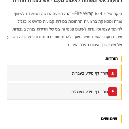
רצועות אש תופחות לאיטום מעברי אש בצנרת חודרת
סיקה סיל – 629 Fire Wrap+ הנה רצועה גמישה המיועדת לעיטוף
צנרת ומסופקת ברצועות החתוכות במידות קבועות מראש או בגליל
לחיתוך עצמי ומיועדות לאיטום פנימי וחיצוני של חדירות צנרת בעבודות
איטום מעברי אש. המוצר מיועד להתנפחות רבת נפח ובלחץ גבוה באירוע
של אש לצורך איטום מעבר הצנרת.
הורדות
הורד דף מידע בעברית
הורד דף מידע באנגלית
שימושים