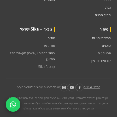
גגות
חיזוק מבנים
איתור
גילאר — Sika ישראל
מפיצים וחנויות
אודות
סוכנים
צור קשר
פרוייקטים
רחוב החרוב 3, פארק תעשיות חבל
מודיעין
קורסים וימי עיון
Sika Group
הסדרי נגישות
© כל הזכויות שמורות לגילאר בע"מ
אין להעתיק, לשכפל, להשתמש, להפיץ מידע ו/או קבצים מתוך אתר זה, בכל צורה שהיא הן דרך
אמצעי מכני, דיגיטלי, אופטי, מגנטי ו/או אחר, ללא אישור של גילאר בע"מ מראש ובכתב. כל שימוש
והעתקת מידע כאמור, ללא אישור מפורש בכתב מגילאר אסור בהחלט.