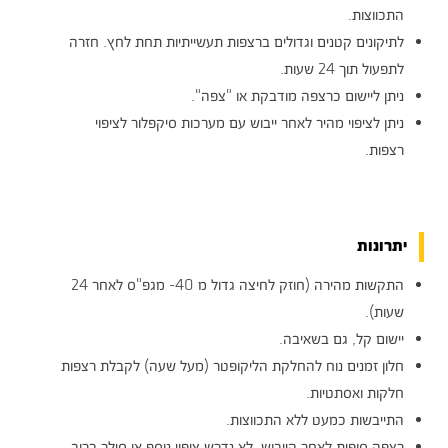
התכווצות.
לתיקונים קטנים וגדולים ברצפות תעשייתיות תחת לחץ. חזרה
לתפעול תוך 24 שעות.
ניתן ליישום כרצפה מודבקת או "צפה".
ניתן לציפוי מהיר לאחר ייבוש עם מערכות סיקפלור לציפוי
רצפות.
יתרונות
התקשות מהירה (חוזק לחיצה גדול מ 40- מגפ"ס לאחר 24
שעות).
יישום קל, גם בשאיבה.
חלון זמנים נוח להחלקת הליקופטר (מעל שעה) לקבלת רצפות
חלקות ואסתטיות.
התייבשות כמעט ללא התכווצות.
רצפה סופית לאחר הייבוש. לא נדרש ציפוי נוסף או סילר ברוב