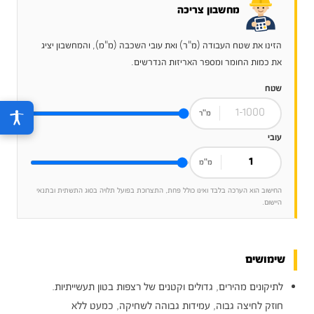
מחשבון צריכה
הזינו את שטח העבודה (מ"ר) ואת עובי השכבה (מ"מ), והמחשבון יציג
את כמות החומר ומספר האריזות הנדרשים.
שטח
מ"ר
עובי
מ"מ
החישוב הוא הערכה בלבד ואינו כולל פחת, התצרוכת בפועל תלויה בסוג התשתית ובתנאי
היישום.
שימושים
לתיקונים מהירים, גדולים וקטנים של רצפות בטון תעשייתיות.
חוזק לחיצה גבוה, עמידות גבוהה לשחיקה, כמעט ללא