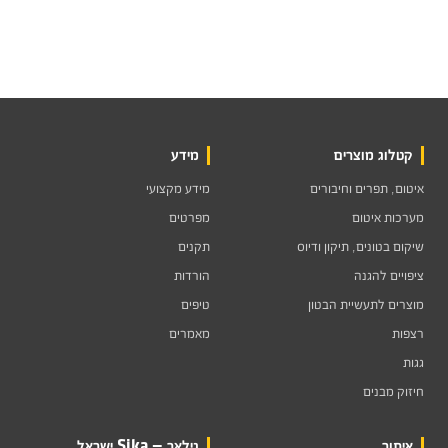
קטלוג מוצרים
מידע
איטום, תפרים וחיבורים
מידע מקצועי
מערכות איטום
מפרטים
שיקום בטונים, תיקון ודיוס
תקנים
ציפויים להגנה
הורדות
מוצרים לתעשיית הבטון
טיפים
רצפות
מאמרים
גגות
חיזוק מבנים
איתור
גילאר — Sika ישראל