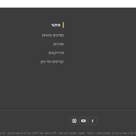
איתור
מפיצים וחנויות
סוכנים
פרוייקטים
קורסים וימי עיון
צורה שהיא הן דרך אמצעי מכני, דיגיטלי, אופטי, מגנטי ו/או אחר, ללא אישור של גילאר בע"מ מראש ובכתב. כל