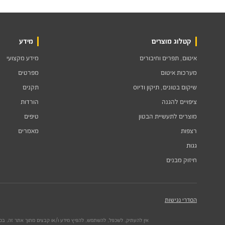
קטלוג מוצרים
מידע
איטום, תפרים וחיבורים
מידע מקצועי
מערכות איטום
מפרטים
שיקום בטונים, תיקון ודיוס
תקנים
ציפויים להגנה
הורדות
מוצרים לתעשיית הבטון
טיפים
רצפות
מאמרים
גגות
חיזוק מבנים
הסדרי נגישות
אין להעתיק, לשכפל, להשתמש, להפיץ מידע ו/או קבצים מתוך אתר זה, בכל 