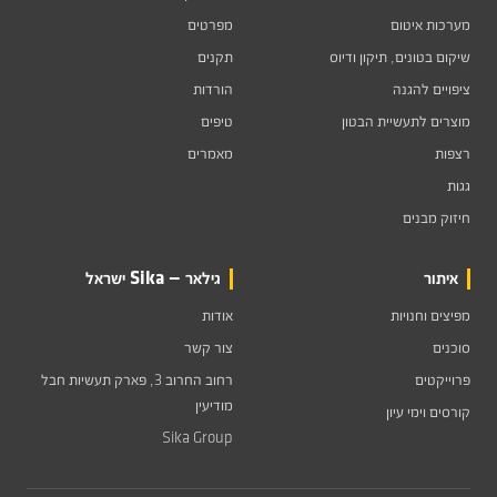
מערכות איטום
מפרטים
שיקום בטונים, תיקון ודיוס
תקנים
ציפויים להגנה
הורדות
מוצרים לתעשיית הבטון
טיפים
רצפות
מאמרים
גגות
חיזוק מבנים
איתור
גילאר — Sika ישראל
מפיצים וחנויות
אודות
סוכנים
צור קשר
פרוייקטים
רחוב החרוב 3, פארק תעשיות חבל
מודיעין
קורסים וימי עיון
Sika Group