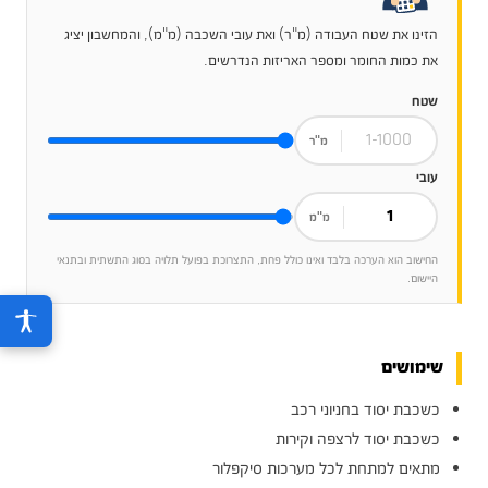
הזינו את שטח העבודה (מ"ר) ואת עובי השכבה (מ"מ), והמחשבון יציג
את כמות החומר ומספר האריזות הנדרשים.
שטח
מ"ר
עובי
מ"מ
החישוב הוא הערכה בלבד ואינו כולל פחת, התצרוכת בפועל תלויה בסוג התשתית ובתנאי
היישום.
שימושים
כשכבת יסוד בחניוני רכב
כשכבת יסוד לרצפה וקירות
מתאים למתחת לכל מערכות סיקפלור