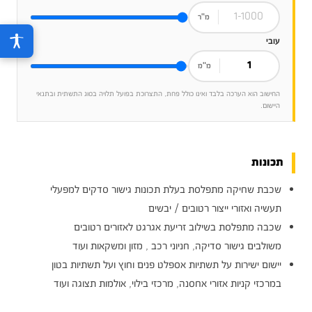
מ"ר
עובי
מ"מ
החישוב הוא הערכה בלבד ואינו כולל פחת, התצרוכת בפועל תלויה בסוג התשתית ובתנאי
היישום.
תכונות
שכבת שחיקה מתפלסת בעלת תכונות גישור סדקים למפעלי
תעשיה ואזורי ייצור רטובים / יבשים
שכבה מתפלסת בשילוב זריעת אגרגט לאזורים רטובים
משולבים גישור סדיקה, חניוני רכב , מזון ומשקאות ועוד
יישום ישירות על תשתיות אספלט פנים וחוץ ועל תשתיות בטון
במרכזי קניות אזורי אחסנה, מרכזי בילוי, אולמות תצוגה ועוד