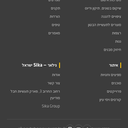
שיקום בטונים, תיקון ודיוס
תקנים
ציפויים להגנה
הורדות
מוצרים לתעשיית הבטון
טיפים
רצפות
מאמרים
גגות
חיזוק מבנים
איתור
גילאר — Sika ישראל
מפיצים וחנויות
אודות
סוכנים
צור קשר
פרוייקטים
רחוב החרוב 3, פארק תעשיות חבל
מודיעין
קורסים וימי עיון
Sika Group