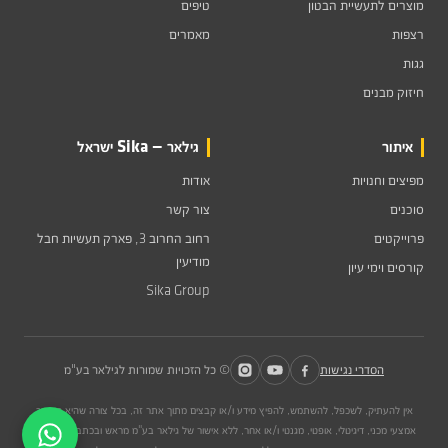
מוצרים לתעשיית הבטון
טיפים
רצפות
מאמרים
גגות
חיזוק מבנים
איתור
גילאר — Sika ישראל
מפיצים וחנויות
אודות
סוכנים
צור קשר
פרוייקטים
רחוב החרוב 3, פארק תעשיות חבל
מודיעין
קורסים וימי עיון
Sika Group
הסדרי נגישות
© כל הזכויות שמורות לגילאר בע"מ
אין להעתיק, לשכפל, להשתמש, להפיץ מידע ו/או קבצים מתוך אתר זה, בכל צורה שהיא הן דרך
אמצעי מכני, דיגיטלי, אופטי, מגנטי ו/או אחר, ללא אישור של גילאר בע"מ מראש ובכתב. כל שימוש