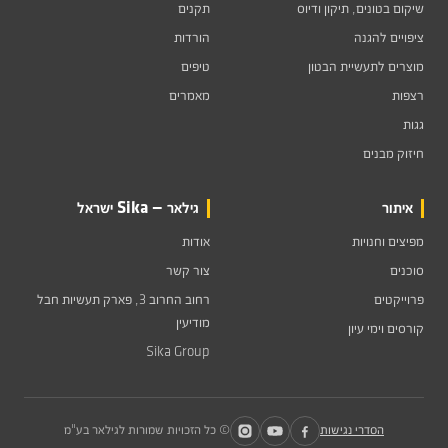
שיקום בטונים, תיקון ודיוס
תקנים
ציפויים להגנה
הורדות
מוצרים לתעשיית הבטון
טיפים
רצפות
מאמרים
גגות
חיזוק מבנים
איתור
גילאר — Sika ישראל
מפיצים וחנויות
אודות
סוכנים
צור קשר
פרוייקטים
רחוב החרוב 3, פארק תעשיות חבל
מודיעין
קורסים וימי עיון
Sika Group
הסדרי נגישות
© כל הזכויות שמורות לגילאר בע"מ