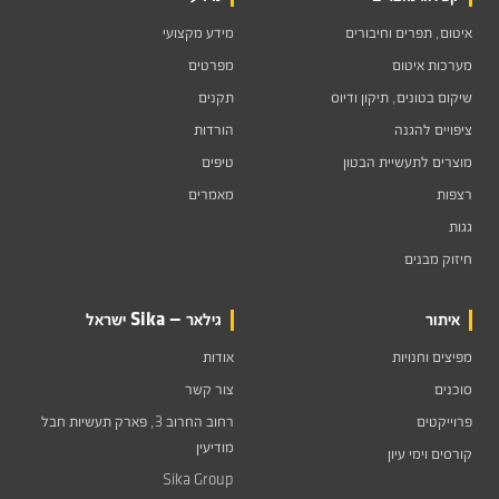
איטום, תפרים וחיבורים
מידע מקצועי
מערכות איטום
מפרטים
שיקום בטונים, תיקון ודיוס
תקנים
ציפויים להגנה
הורדות
מוצרים לתעשיית הבטון
טיפים
רצפות
מאמרים
גגות
חיזוק מבנים
איתור
גילאר — Sika ישראל
מפיצים וחנויות
אודות
סוכנים
צור קשר
פרוייקטים
רחוב החרוב 3, פארק תעשיות חבל
מודיעין
קורסים וימי עיון
Sika Group