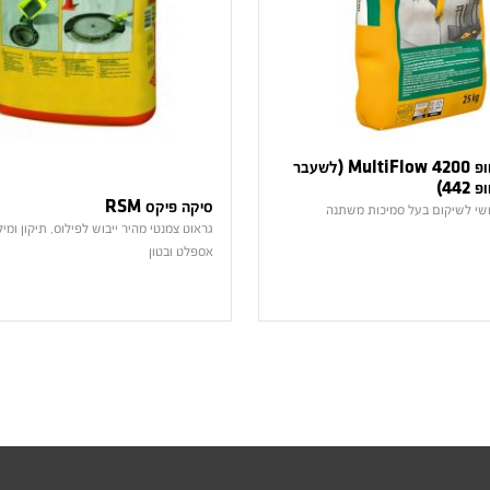
סיקה מונוטופ 4200 MultiFlow (לשעבר
44)
סיקה פיקס RSM
ושי לשיקום בעל סמיכות משתנה
גראוט צמנטי מהיר ייבוש לפילוס, תיקון ומי
אספלט ובטון