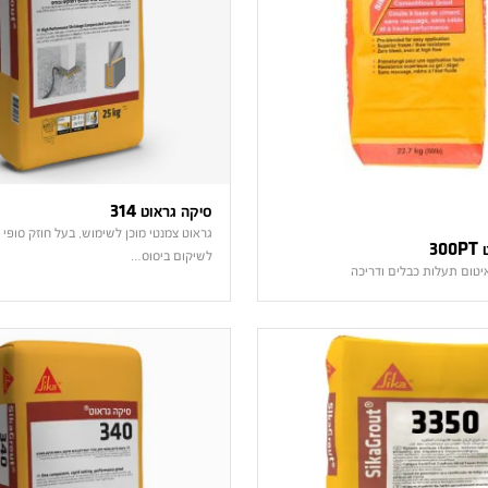
סיקה גראוט 314
גראוט צמנטי מוכן לשימוש, בעל חוזק סופי ג
30
לשיקום ביסוס…
איטום תעלות כבלים ודריכה