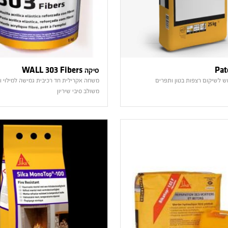
סיקה WALL 303 Fibers
בוש לשיקום רצפות בטון ותפרים
משחה אקרילית חד רכיבית גמישה למילוי ות
משולב סיבי שיריון