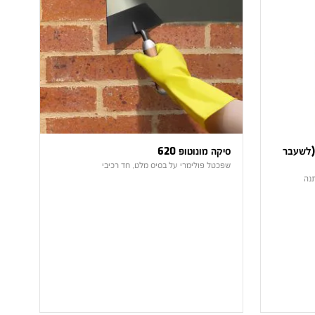
ה מונוטופ 4200 MultiFlow (לשעבר
סיקה מונוטופ 620
שפכטל פולימרי על בסיס מלט, חד רכיבי
נה