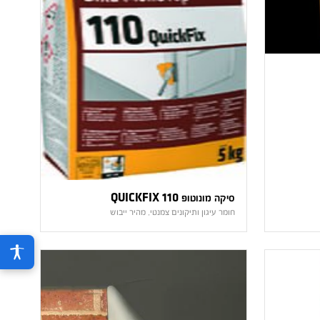
סיקה מונוטופ 110 QUICKFIX
חומר עיגון ותיקונים צמנטי, מהיר ייבוש