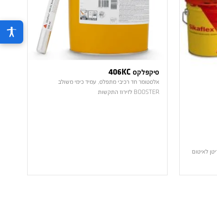
סיקפלקס 406KC
אלסטומר חד רכיבי מתפלס, עמיד כימי משולב
BOOSTER לזירוז התקשות
טן לאיטום