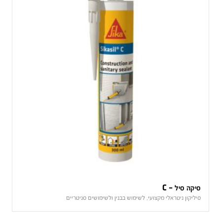
סיקה סיל – C
סיליקון ניטראלי מקצועי, לשימוש בבנין ולשימושים סניטריים