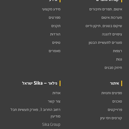
איטום, תפרים וחיבורים
מידע מקצועי
מערכות איטום
מפרטים
שיקום בטונים, תיקון ודיוס
תקנים
ציפויים להגנה
הורדות
מוצרים לתעשיית הבטון
טיפים
רצפות
מאמרים
גגות
חיזוק מבנים
איתור
גילאר — Sika ישראל
מפיצים וחנויות
אודות
סוכנים
צור קשר
פרוייקטים
רחוב החרוב 3, פארק תעשיות חבל
מודיעין
קורסים וימי עיון
Sika Group