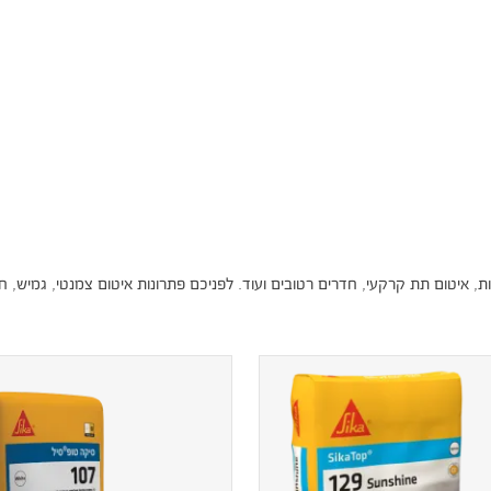
, איטום תת קרקעי, חדרים רטובים ועוד. לפניכם פתרונות איטום צמנטי, גמיש, חד