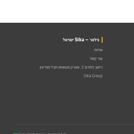
גילאר — Sika ישראל
אודות
צור קשר
רחוב החרוב 3, פארק תעשיות חבל מודיעין
Sika Group