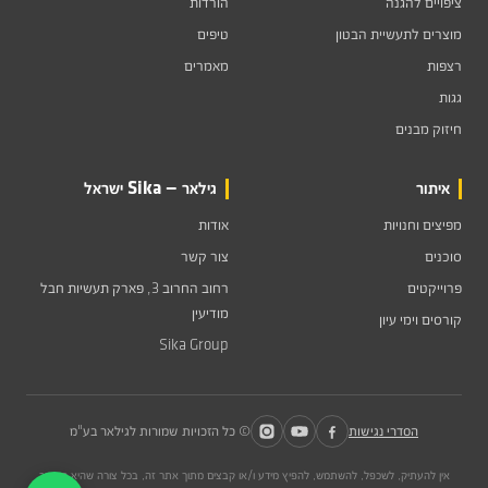
ציפויים להגנה
הורדות
מוצרים לתעשיית הבטון
טיפים
רצפות
מאמרים
גגות
חיזוק מבנים
איתור
גילאר — Sika ישראל
מפיצים וחנויות
אודות
סוכנים
צור קשר
פרוייקטים
רחוב החרוב 3, פארק תעשיות חבל
מודיעין
קורסים וימי עיון
Sika Group
הסדרי נגישות
© כל הזכויות שמורות לגילאר בע"מ
אין להעתיק, לשכפל, להשתמש, להפיץ מידע ו/או קבצים מתוך אתר זה, בכל צורה שהיא הן דרך