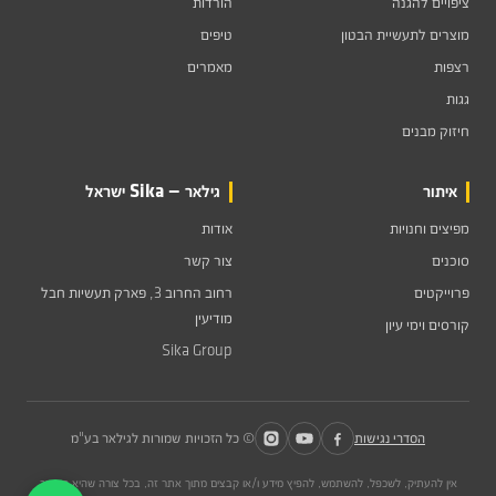
ציפויים להגנה
הורדות
מוצרים לתעשיית הבטון
טיפים
רצפות
מאמרים
גגות
חיזוק מבנים
איתור
גילאר — Sika ישראל
מפיצים וחנויות
אודות
סוכנים
צור קשר
פרוייקטים
רחוב החרוב 3, פארק תעשיות חבל
מודיעין
קורסים וימי עיון
Sika Group
הסדרי נגישות
© כל הזכויות שמורות לגילאר בע"מ
אין להעתיק, לשכפל, להשתמש, להפיץ מידע ו/או קבצים מתוך אתר זה, בכל צורה שהיא הן דרך