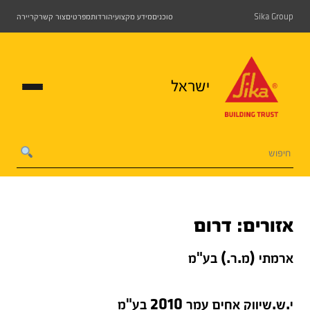
Sika Group
סוכנים
מידע מקצועי
הורדות
מפרטים
צור קשר
קריירה
ישראל
אזורים:
דרום
ארמתי (מ.ר.) בע"מ
י.ש.שיווק אחים עמר 2010 בע"מ