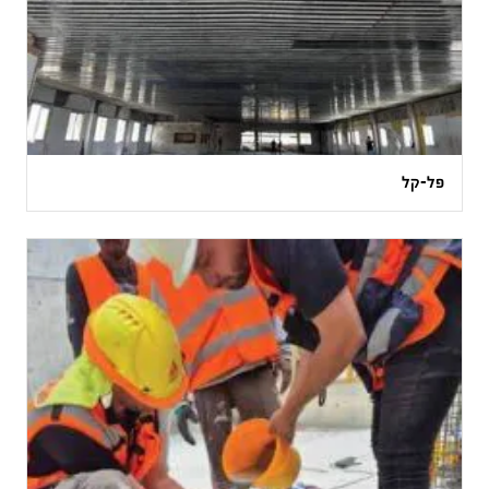
פל-קל