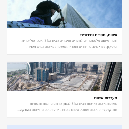
איטום, תפרים וחיבורים
חומרי איטום אלסטומריים לתפרים וחיבורים מבית Sika: אטמי פוליאוריתן
וסיליקון, עצרי מים, פריימרים ותפרי התפשטות לאיטום גמיש ועמיד…
מערכות איטום
מערכות איטום מקיפות מבית Sika לבטון, מרתפים, גגות ותשתיות
תת-קרקעיות: איטום צמנטי, איטום ביטומני, יריעות איטום ואיטום בהזרקה…