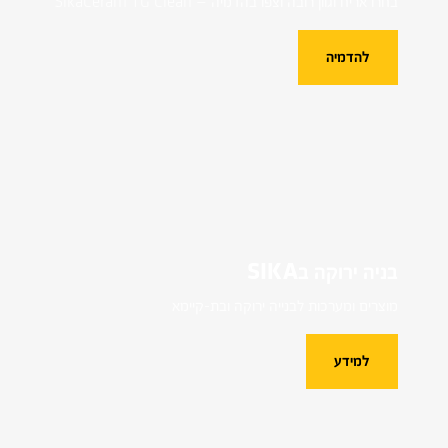
בחרו אריח וגוון רובה וצפו בהדמיה — SikaCeram TG Clean
להדמיה
בניה ירוקה בSIKA
מוצרים ומערכות לבנייה ירוקה ובת-קיימא
למידע