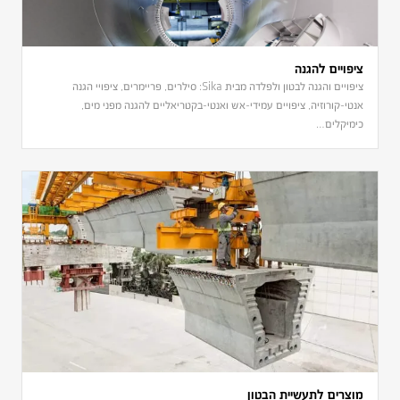
ציפויים להגנה
ציפויים והגנה לבטון ולפלדה מבית Sika: סילרים, פריימרים, ציפויי הגנה
אנטי-קורוזיה, ציפויים עמידי-אש ואנטי-בקטריאליים להגנה מפני מים,
כימיקלים…
מוצרים לתעשיית הבטון