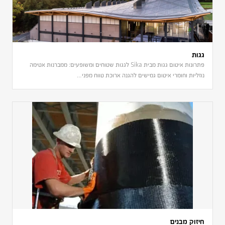
גגות
פתרונות איטום גגות מבית Sika לגגות שטוחים ומשופעים: ממברנות אטימה
נוזליות וחומרי איטום גמישים להגנה ארוכת טווח מפני…
חיזוק מבנים