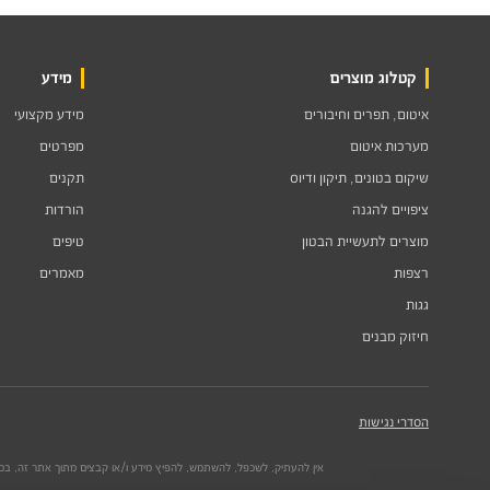
קטלוג מוצרים
מידע
איטום, תפרים וחיבורים
מידע מקצועי
מערכות איטום
מפרטים
שיקום בטונים, תיקון ודיוס
תקנים
ציפויים להגנה
הורדות
מוצרים לתעשיית הבטון
טיפים
רצפות
מאמרים
גגות
חיזוק מבנים
הסדרי נגישות
אין להעתיק, לשכפל, להשתמש, להפיץ מידע ו/או קבצים מתוך אתר זה, בכל 