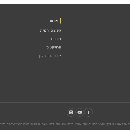
איתור
מפיצים וחנויות
סוכנים
פרוייקטים
קורסים וימי עיון
צורה שהיא הן דרך אמצעי מכני, דיגיטלי, אופטי, מגנטי ו/או אחר, ללא אישור של גילאר בע"מ מראש ובכתב. כל