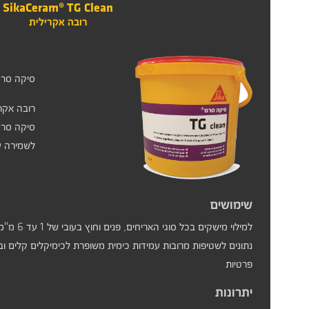
SikaCeram® TG Clean
רובה אקרילית
סיקה סרם CLEAN
רובה אקרי
סיקה סרם TG CLEAN הנה רובה אקרילית ייחודית המיוצרת בתהליך חדשני המשלב ננו חלקיקים אשר מקנים לה תכונות של 
לשמירה על
שימושים
למילוי מיש
נתונים לשטיפות מרובות עמידות כימית משופרת לכימיקלים קלים ובי
פרטיות
יתרונות