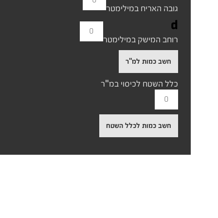
גובה האריח במילימטר
d
רוחב המישק במילימטר
חשב כמות למ"ר
כלל השטח לכיסוי במ"ר
חשב כמות לכלל השטח