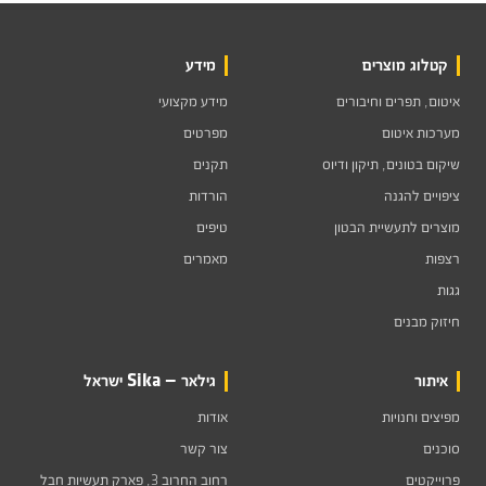
קטלוג מוצרים
מידע
איטום, תפרים וחיבורים
מידע מקצועי
מערכות איטום
מפרטים
שיקום בטונים, תיקון ודיוס
תקנים
ציפויים להגנה
הורדות
מוצרים לתעשיית הבטון
טיפים
רצפות
מאמרים
גגות
חיזוק מבנים
איתור
גילאר — Sika ישראל
מפיצים וחנויות
אודות
סוכנים
צור קשר
פרוייקטים
רחוב החרוב 3, פארק תעשיות חבל