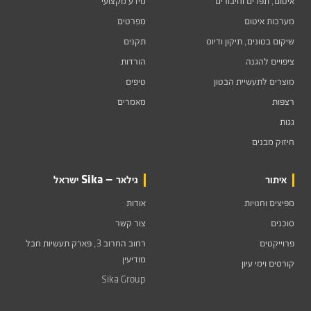
איטום, תפרים וחיבורים
מידע מקצועי
מערכות איטום
מפרטים
שיקום בטונים, תיקון ודיוס
תקנים
ציפויים להגנה
הורדות
מוצרים לתעשיית הבטון
טיפים
רצפות
מאמרים
גגות
חיזוק מבנים
איתור
גילאר — Sika ישראל
מפיצים וחנויות
אודות
סוכנים
צור קשר
פרוייקטים
רחוב החרוב 3, פארק תעשיות חבל
מודיעין
קורסים וימי עיון
Sika Group