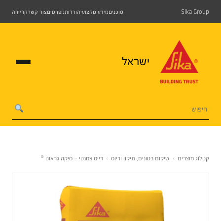
Sika Group
סוכנים
מידע מקצועי
הורדות
מפרטים
צור קשר
קריירה
ישראל
קטלוג מוצרים
›
שיקום בטונים, תיקון ודיוס
›
דייס צמנטי – סיקה גראוט ®