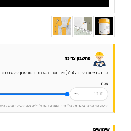
מחשבון צריכה
הזינו את שטח העבודה (מ"ר) ואת מספר השכבות, והמחשבון יציג את כמות
שטח
מ"ר
החישוב הוא הערכה בלבד ואינו כולל פחת, התצרוכת בפועל תלויה בסוג התשתית ובתנאי היישו
שימושים