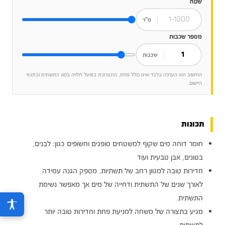
שטח
מ"ר
מספר שכבות
שכבות
החישוב הוא הערכה בלבד ואינו כולל פחת, התצרוכת בפועל תלויה בסוג התשתית ובתנאי
היישום.
תכונות
חומר דוחה מים שקוף למשטחים סופגים וחשופים כגון: לבנים,
בטונים, אבן טבעית ועוד
חדירות טובה למגוון רחב של תשתיות, מספק הגנה עמידה
לאורך שנים של התשתית ודחייה של מים אך מאפשר נשימת
התשתית.
מגיע בתצורה של משחה למניעת פחת וחדירות טובה יותר