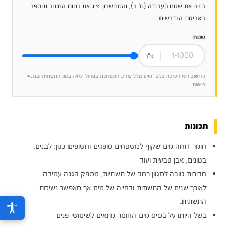
הזינו את שטח העבודה (מ"ר), והמחשבון יציג את כמות החומר ומספר
האריזות הנדרשים.
שטח
מ"ר
החישוב הוא הערכה בלבד ואינו כולל פחת, התצרוכת בפועל תלויה בסוג התשתית ובתנאי
היישום.
תכונות
חומר דוחה מים שקוף למשטחים סופגים וחשופים כגון: לבנים,
בטונים, אבן טבעית ועוד
חדירות טובה למגוון רחב של תשתיות, מספק הגנה עמידה
לאורך שנים של התשתית ודחייה של מים אך מאפשר נשימת
התשתית.
בשל היותו על בסיס מים החומר מתאים לשימושי פנים