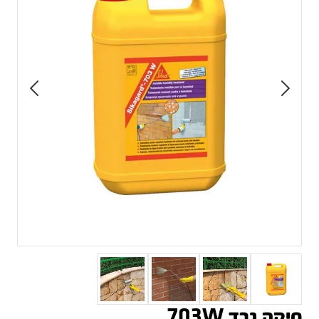
סיקה גרד 703W