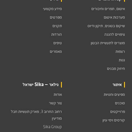
איטום, תפרים וחיבורים
מידע מקצועי
מערכות איטום
מפרטים
שיקום בטונים, תיקון ודיוס
תקנים
ציפויים להגנה
הורדות
מוצרים לתעשיית הבטון
טיפים
רצפות
מאמרים
גגות
חיזוק מבנים
איתור
גילאר — Sika ישראל
מפיצים וחנויות
אודות
סוכנים
צור קשר
פרוייקטים
רחוב החרוב 3, פארק תעשיות חבל
מודיעין
קורסים וימי עיון
Sika Group