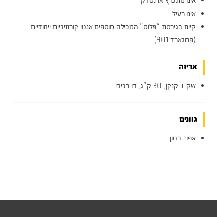
אינו מתכווץ או נסדק
אינו רעיל
קיים בגירסת “פלוס” המכילה מוספים אנטי קורוזיביים ייחודיים
(פרוגארד 901)
אריזה
שק + קנקן, 30 ק”ג, דו רכיבי
גוונים
אפור בטון