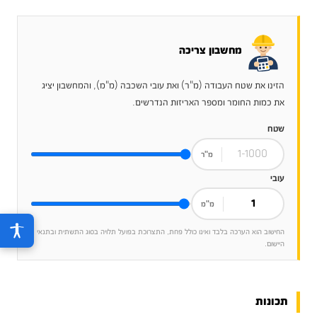
מחשבון צריכה
הזינו את שטח העבודה (מ"ר) ואת עובי השכבה (מ"מ), והמחשבון יציג
את כמות החומר ומספר האריזות הנדרשים.
שטח
מ"ר
עובי
מ"מ
החישוב הוא הערכה בלבד ואינו כולל פחת, התצרוכת בפועל תלויה בסוג התשתית ובתנאי
היישום.
תכונות