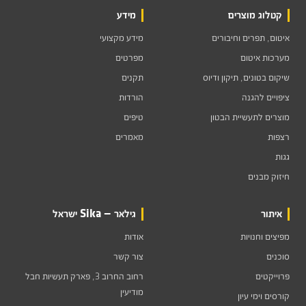
קטלוג מוצרים
מידע
איטום, תפרים וחיבורים
מידע מקצועי
מערכות איטום
מפרטים
שיקום בטונים, תיקון ודיוס
תקנים
ציפויים להגנה
הורדות
מוצרים לתעשיית הבטון
טיפים
רצפות
מאמרים
גגות
חיזוק מבנים
איתור
גילאר — Sika ישראל
מפיצים וחנויות
אודות
סוכנים
צור קשר
פרוייקטים
רחוב החרוב 3, פארק תעשיות חבל
מודיעין
קורסים וימי עיון