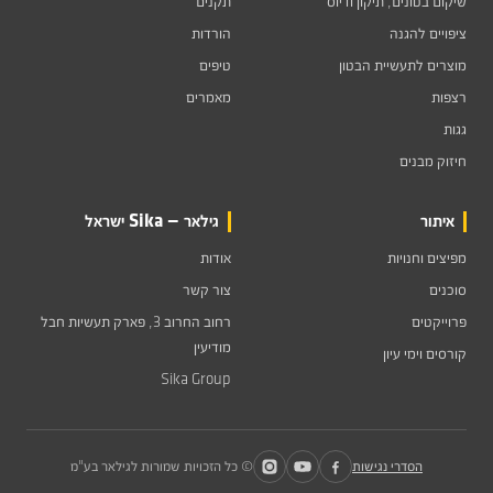
שיקום בטונים, תיקון ודיוס
תקנים
ציפויים להגנה
הורדות
מוצרים לתעשיית הבטון
טיפים
רצפות
מאמרים
גגות
חיזוק מבנים
איתור
גילאר — Sika ישראל
מפיצים וחנויות
אודות
סוכנים
צור קשר
פרוייקטים
רחוב החרוב 3, פארק תעשיות חבל
מודיעין
קורסים וימי עיון
Sika Group
הסדרי נגישות
© כל הזכויות שמורות לגילאר בע"מ