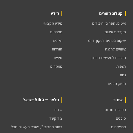
קטלוג מוצרים
מידע
איטום, תפרים וחיבורים
מידע מקצועי
מערכות איטום
מפרטים
שיקום בטונים, תיקון ודיוס
תקנים
ציפויים להגנה
הורדות
מוצרים לתעשיית הבטון
טיפים
רצפות
מאמרים
גגות
חיזוק מבנים
איתור
גילאר — Sika ישראל
מפיצים וחנויות
אודות
סוכנים
צור קשר
פרוייקטים
רחוב החרוב 3, פארק תעשיות חבל