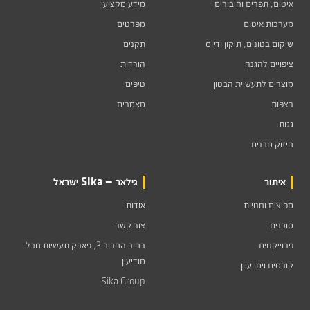
איטום, תפרים וחיבורים
מידע מקצועי
מערכות איטום
מפרטים
שיקום בטונים, תיקון ודיוס
תקנים
ציפויים להגנה
הורדות
מוצרים לתעשיית הבטון
טיפים
רצפות
מאמרים
גגות
חיזוק מבנים
איתור
גילאר — Sika ישראל
מפיצים וחנויות
אודות
סוכנים
צור קשר
פרוייקטים
רחוב החרוב 3, פארק תעשיות חבל
מודיעין
קורסים וימי עיון
Sika Group