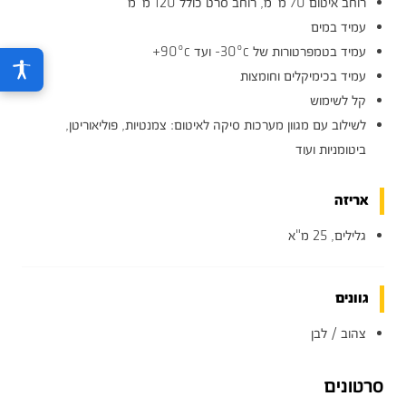
רוחב איטום 70 מ“מ, רוחב סרט כולל 120 מ“מ
עמיד במים
עמיד בטמפרטורות של 30ºc- ועד 90ºc+
עמיד בכימיקלים וחומצות
קל לשימוש
לשילוב עם מגוון מערכות סיקה לאיטום: צמנטיות, פוליאוריטן,
ביטומניות ועוד
אריזה
גלילים, 25 מ"א
גוונים
צהוב / לבן
סרטונים