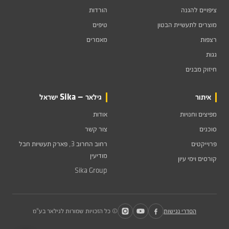
ציפויים להגנה
הורדות
מוצרים לתעשיית הבטון
טיפים
רצפות
מאמרים
גגות
חיזוק מבנים
איתור
גילאר — Sika ישראל
מפיצים וחנויות
אודות
סוכנים
צור קשר
פרוייקטים
רחוב החרוב 3, פארק תעשיות חבל
מודיעין
קורסים וימי עיון
Sika Group
הסדרי נגישות
© כל הזכויות שמורות לגילאר בע"מ