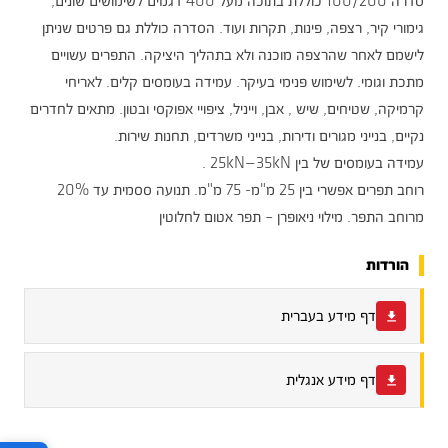
סדרה 100/200 כוללת בתוכה מעל 400 דגמים לשימושים שונים,
גימורי קיר, רצפה, פינות, תקרות ועוד. הסדרה כוללת גם פרטים שניתן
לישמם לאחר שהרצפה מוכנה ולא בתהליך היציקה. התפרים עשויים
מתכת וגומי. לשימוש פנימי בעיקר. עמידה בעומסים קלים. לאריחי
קרמיקה, שטיחים, שיש , אבן, וייניל, ציפויי אפוקסי ובטון. מתאים לחדרים
נקיים, בנייני מגורים ודירות, בנייני משרדים, תחנות שירות.
עמידה בעומסים של בין 25kN—35kN .
רוחב תפרים אפשרי בין 25 מ"מ- 75 מ"מ. תנועה ססמית עד 20%
מרוחב התפר. מילוי ניאופרן – תפר אטום לחלוטין
הורדות
דף מידע בעברית
דף מידע אנגלית