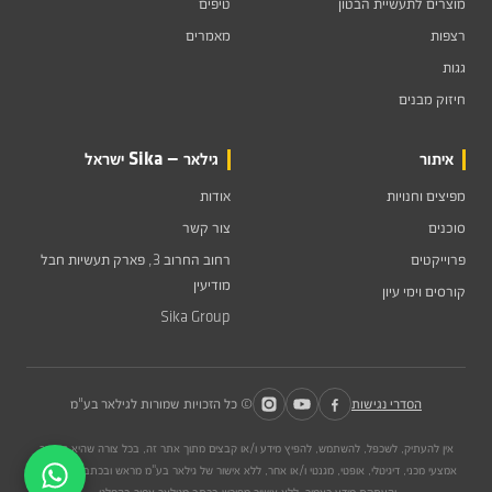
מוצרים לתעשיית הבטון
טיפים
רצפות
מאמרים
גגות
חיזוק מבנים
איתור
גילאר — Sika ישראל
מפיצים וחנויות
אודות
סוכנים
צור קשר
פרוייקטים
רחוב החרוב 3, פארק תעשיות חבל
מודיעין
קורסים וימי עיון
Sika Group
הסדרי נגישות
© כל הזכויות שמורות לגילאר בע"מ
אין להעתיק, לשכפל, להשתמש, להפיץ מידע ו/או קבצים מתוך אתר זה, בכל צורה שהיא הן דרך
אמצעי מכני, דיגיטלי, אופטי, מגנטי ו/או אחר, ללא אישור של גילאר בע"מ מראש ובכתב. כל שימוש