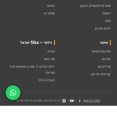
מוצרים לתעשיית הבטון
טיפים
רצפות
מאמרים
גגות
חיזוק מבנים
איתור
גילאר — Sika ישראל
מפיצים וחנויות
אודות
סוכנים
צור קשר
פרוייקטים
רחוב החרוב 3, פארק תעשיות חבל
מודיעין
קורסים וימי עיון
Sika Group
הסדרי נגישות
© כל הזכויות שמורות לגילאר בע"מ
אין להעתיק, לשכפל, להשתמש, להפיץ מידע ו/או קבצים מתוך אתר זה, בכל צורה שהיא הן דרך
אמצעי מכני, דיגיטלי, אופטי, מגנטי ו/או אחר, ללא אישור של גילאר בע"מ מראש ובכתב. כל שימוש