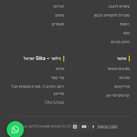
ציפויים להגנה
הורדות
מוצרים לתעשיית הבטון
טיפים
רצפות
מאמרים
גגות
חיזוק מבנים
איתור
גילאר — Sika ישראל
מפיצים וחנויות
אודות
סוכנים
צור קשר
פרוייקטים
רחוב החרוב 3, פארק תעשיות חבל
מודיעין
קורסים וימי עיון
Sika Group
הסדרי נגישות
© כל הזכויות שמורות לגילאר בע"מ