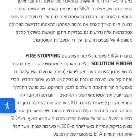
באש מ-45 דקות ועד 4 שעות, בהתאם לסוג החיבור, המעבר ואופן
הפתרון המוצע. אצלנו ב-SIKA מבינים את האתגר שבמציאת הפתרון
המתאים ולאחר מכן הסדרתו באסמכתא מובנית על ידי מעבדה חיצונית.
כמו כן קיים הצורך לאמת את נכונות הפתרון והתאמתו לדרישות הפרויקט.
אסמכתאות אלה נדרשות גם בבדיקות התקן הנעשות בישראל כחלק
מטופס 4 של מבנים חדשים, על ידי המעבדות המוסמכות.
בחברת SIKA פיתחנו כלי עזר מצוין בשם
FIRE STOPPING
. כלי זה מאפשר למשתמש להגדיר אם ברצונו
SOLUTION FINDER
למצוא פתרון לאיטום מעבר אש ליניארי (תפר), או מעבר אש קלאסי בו
נפתח קיר אש והועברו בו צנרת או כבילה ויש לבצע איטום מחדש. הכלי
מאפשר חיתוך והתאמה מושלמים לתנאי הפרויקט, ובסופו של התהליך
הקצר יוביל את המשתמש לפתרון המתאים — עם תעודת הבדיקה
המתאימה, וכן אפשרות להורדת CAD או השרטוט לשתילה בתוך תכניות
המבנה. זהו כלי תכנוני מעולה המבטיח הפחתה של הפער בין התכנון
לביצוע בפועל, ושומר על אמינות הפרט התכנוני שהציע היועץ. ב-SIKA
בוצעו בדיקות עמידות באש ליותר מ-4,500 מערכות שונות, אשר לכל
אחת מהן תעודת ETA בהתאם לפתרון המוצע.