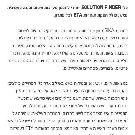
כלי SOLUTION FINDER ייחודי לתכנון מערכות איטום והגנה פאסיבית
מאש, כולל הפקת תעודות ETA לכל פתרון.
לחברת SIKA מגוון פתרונות מהרחבים ביותר הקיימים היום לאיטום
פאסיבי של מעברי אש. המוצרים מיוצרים במפעלי החברה באנגליה,
צרפת, גרמניה והולנד, ומספקים קשת רחבה של אלסטומרים, משחות
איטום, רצועות תופחות, פלסטלינה, קולרי אש, לוחות הגנה מאש, חומרי
מליטה, טיח וגראוטים לאיטום מעברי אש בחדירות צנרת וכבלים במבנים
פרטיים, ציבוריים, מסחריים ותעשייתיים.
במציאות היום, יועצי אש ובטיחות באש בשילוב אדריכלי הפרויקט נאלצים
להתמודד עם קשיי תכנון הנובעים מהצורך להגן על בני אדם בתהליך
פינוי המבנה באירוע שריפה. לשם כך קיימים אנשי מקצוע שהוכשרו
לתכנון מעברי אש והפרדה של אזורי אש במבנים, על מנת למנוע
התפשטות אש מאזור אחד לשני במבנה. המטרה העילאית: שמירה על
חיי אדם והאפשרות לפנותם מהמבנה בזמן. התקן המוביל בישראל בנושא
איטום מעברי האש הוא התקן האירופאי הנסמך בתעודות ETA לעמידות