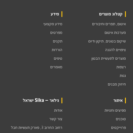
קטלוג מוצרים
מידע
איטום, תפרים וחיבורים
מידע מקצועי
מערכות איטום
מפרטים
שיקום בטונים, תיקון ודיוס
תקנים
ציפויים להגנה
הורדות
מוצרים לתעשיית הבטון
טיפים
רצפות
מאמרים
גגות
חיזוק מבנים
איתור
גילאר — Sika ישראל
מפיצים וחנויות
אודות
סוכנים
צור קשר
פרוייקטים
רחוב החרוב 3, פארק תעשיות חבל