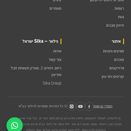
רצפות
מאמרים
גגות
חיזוק מבנים
איתור
גילאר — Sika ישראל
מפיצים וחנויות
אודות
סוכנים
צור קשר
פרוייקטים
רחוב החרוב 3, פארק תעשיות חבל
מודיעין
קורסים וימי עיון
Sika Group
הסדרי נגישות
© כל הזכויות שמורות לגילאר בע"מ
אין להעתיק, לשכפל, להשתמש, להפיץ מידע ו/או קבצים מתוך אתר זה, בכל צורה שהיא הן דרך
אמצעי מכני, דיגיטלי, אופטי, מגנטי ו/או אחר, ללא אישור של גילאר בע"מ מראש ובכתב. כל שימוש
והעתקת מידע כאמור, ללא אישור מפורש בכתב מגילאר אסור בהחלט.