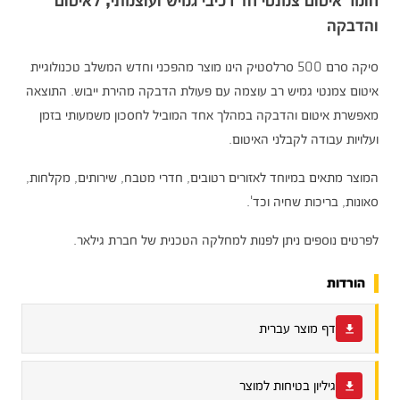
חומר איטום צמנטי חד רכיבי גמיש ועוצמתי, לאיטום
והדבקה
סיקה סרם 500 סרלסטיק הינו מוצר מהפכני וחדש המשלב טכנולוגיית
איטום צמנטי גמיש רב עוצמה עם פעולת הדבקה מהירת ייבוש. התוצאה
מאפשרת איטום והדבקה במהלך אחד המוביל לחסכון משמעותי בזמן
ועלויות עבודה לקבלני האיטום.
המוצר מתאים במיוחד לאזורים רטובים, חדרי מטבח, שירותים, מקלחות,
סאונות, בריכות שחיה וכד'.
לפרטים נוספים ניתן לפנות למחלקה הטכנית של חברת גילאר.
הורדות
דף מוצר עברית
גיליון בטיחות למוצר